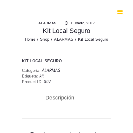
INICIO
NOSOTROS
ALARMAS
31 enero, 2017
NOTICIAS
Kit Local Seguro
DIVISIONES
Home
Shop
ALARMAS
Kit Local Seguro
CONTACTOS
SW FACTURACIÓN
KIT LOCAL SEGURO
ALARMAS
Categoría:
kit
Etiqueta:
307
Product ID:
Descripción