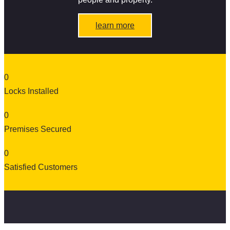
learn more
0
Locks Installed
0
Premises Secured
0
Satisfied Customers