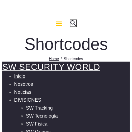
Shortcodes
Home
Shortcodes
SW SECURITY WORLD
Inicio
Nosotros
Noticias
DIVISIONES
SW Tracking
SW Tecnología
SW Física
SW Valores