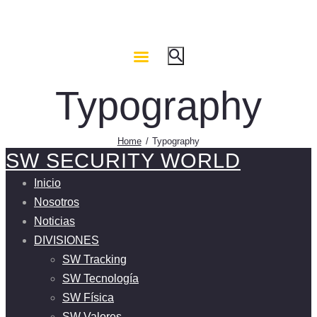
Typography
Home
Typography
SW SECURITY WORLD
Inicio
Nosotros
Noticias
DIVISIONES
SW Tracking
SW Tecnología
SW Física
SW Valores