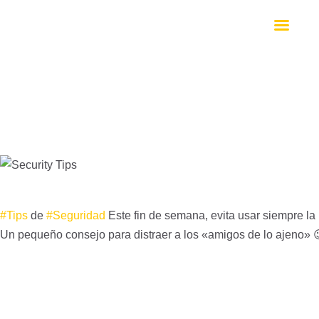
INICIO
NOSO
NOTIC
DIVIS
CONT
#Tips
de
#Seguridad
Este fin de semana, evita usar siempre la
Un pequeño consejo para distraer a los «amigos de lo ajeno»
SW FA