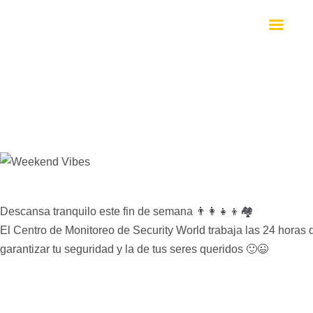
INICIO
NOSO
NOTIC
DIVIS
CONT
Descansa tranquilo este fin de semana
👨‍👩‍👧‍👦
🏘
El Centro de Monitoreo de Security World trabaja las 24 horas d
SW FA
garantizar tu seguridad y la de tus seres queridos
🙂
😉