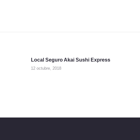
Navegación
de
Local Seguro Akai Sushi Express
Previous
12 octubre, 2018
entradas
post: